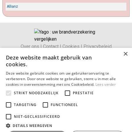
Allianz
Over ons
|
Contact
|
Cookies
|
Privacybeleid
×
Algemene voorwaarden
|
Wettelijke bepalingen
Deze website maakt gebruik van
Duurzaamheidsbeleid
cookies.
© 2026 Brandverzekering-simulatie.be
Deze website gebruikt cookies om uw gebruikerservaring te
verbeteren. Door onze website te gebruiken, stemt u in met alle
Om uw brandverzekering vergelijken in België.
cookies in overeenstemming met ons Cookiebeleid.
Lees verder
Publicatie van
verzekeringsmakelaar Yago N.V. erkend door
STRIKT NOODZAKELIJK
PRESTATIE
het FSMA : 114863
(de autoriteit voor financiële diensten en markten)
TARGETING
FUNCTIONEEL
Ondernemingsnummer: BE0639.926.420
NIET-GECLASSIFICEERD
Lid van Feprabel
(Federatie van Verzekeringsmakelaars
DETAILS WEERGEVEN