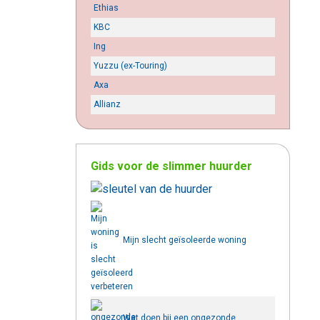
Ethias
KBC
Ing
Yuzzu (ex-Touring)
Axa
Allianz
Gids voor de slimmer huurder
Mijn slecht geïsoleerde woning
verbeteren
Wat doen bij een ongezonde