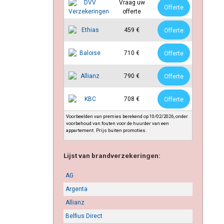
Vraag uw
Offerte
offerte
459 €
Offerte
710 €
Offerte
790 €
Offerte
708 €
Offerte
Voorbeelden van premies berekend op 10/02/2026, onder
voorbehoud van fouten voor de huurder van een
appartement. Prijs buiten promoties.
Lijst van brandverzekeringen:
AG
Argenta
Allianz
Belfius Direct