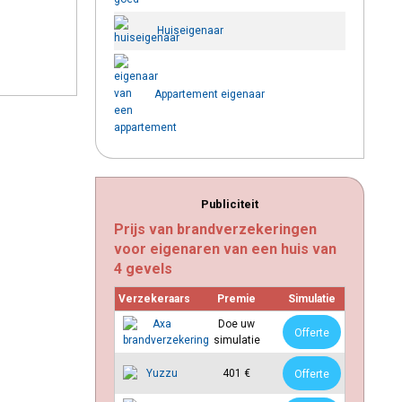
Huiseigenaar
Appartement eigenaar
Publiciteit
Prijs van brandverzekeringen
voor eigenaren van een huis van
4 gevels
Verzekeraars
Premie
Simulatie
Doe uw
Offerte
simulatie
401 €
Offerte