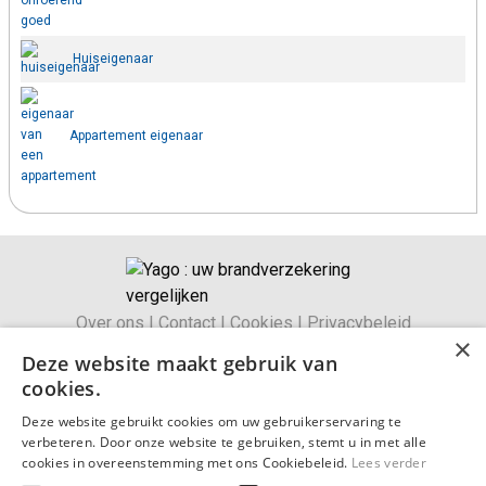
Huiseigenaar
Appartement eigenaar
Over ons
|
Contact
|
Cookies
|
Privacybeleid
×
Algemene voorwaarden
|
Wettelijke bepalingen
Deze website maakt gebruik van
Duurzaamheidsbeleid
cookies.
© 2026 Brandverzekering-simulatie.be
Deze website gebruikt cookies om uw gebruikerservaring te
verbeteren. Door onze website te gebruiken, stemt u in met alle
Om uw brandverzekering vergelijken in België.
cookies in overeenstemming met ons Cookiebeleid.
Lees verder
Publicatie van
verzekeringsmakelaar Yago N.V. erkend door