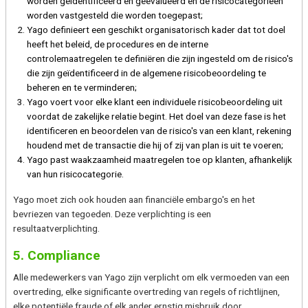
worden geïdentificeerd en geëvalueerd en de risicocategorieën
worden vastgesteld die worden toegepast;
Yago definieert een geschikt organisatorisch kader dat tot doel
heeft het beleid, de procedures en de interne
controlemaatregelen te definiëren die zijn ingesteld om de risico's
die zijn geïdentificeerd in de algemene risicobeoordeling te
beheren en te verminderen;
Yago voert voor elke klant een individuele risicobeoordeling uit
voordat de zakelijke relatie begint. Het doel van deze fase is het
identificeren en beoordelen van de risico's van een klant, rekening
houdend met de transactie die hij of zij van plan is uit te voeren;
Yago past waakzaamheid maatregelen toe op klanten, afhankelijk
van hun risicocategorie.
Yago moet zich ook houden aan financiële embargo's en het
bevriezen van tegoeden. Deze verplichting is een
resultaatverplichting.
5. Compliance
Alle medewerkers van Yago zijn verplicht om elk vermoeden van een
overtreding, elke significante overtreding van regels of richtlijnen,
elke potentiële fraude of elk ander ernstig misbruik door