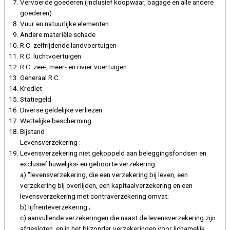
Vervoerde goederen (inclusief koopwaar, bagage en alle andere
goederen)
Vuur en natuurlijke elementen
Andere materiële schade
R.C. zelfrijdende landvoertuigen
R.C. luchtvoertuigen
R.C. zee-, meer- en rivier voertuigen
Generaal R.C.
Krediet
Statiegeld
Diverse geldelijke verliezen
Wettelijke bescherming
Bijstand
Levensverzekering :
Levensverzekering niet gekoppeld aan beleggingsfondsen en
exclusief huwelijks- en geboorte verzekering:
a) "levensverzekering, die een verzekering bij leven, een
verzekering bij overlijden, een kapitaalverzekering en een
levensverzekering met contraverzekering omvat;
b) lijfrenteverzekering ;
c) aanvullende verzekeringen die naast de levensverzekering zijn
afgesloten, en in het bijzonder verzekeringen voor lichamelijk