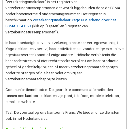
"verzekeringsmakelaar" in het register van
verzekeringstussenpersonen dat wordt bijgehouden door de FSMA
onder bovenvermeld ondernemingsnummer. Het register is
beschikbaar op
verzekeringsmakelaar Yago N.V. erkend door het
FSMA 114.863
(klik op "Lijsten" en "Register van
verzekeringstussenpersonen").
In haar hoedanigheid van verzekeringsmakelaar vertegenwoordigt
Yago de klant en voert zij haar activiteiten uit zonder enige exclusieve
agentuurovereenkomst of enige andere juridische verbintenis die
haar rechtstreeks of niet rechtstreeks verplicht om haar productie
geheel of gedeeltelijk bij één of meer verzekeringsmaatschappijen
onder te brengen of die haar belet om vrij een
verzekeringsmaatschappij te kiezen.
Communicatiemethoden: De gebruikte communicatiemethoden
tussen ons kantoor en klanten zijn post, telefoon, mobiele telefoon,
e-mail en website.
Taal: De voertaal op ons kantoor is Frans. We bieden onze diensten
ook in het Nederlands aan.