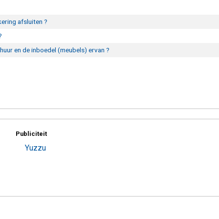
ring afsluiten ?
?
 huur en de inboedel (meubels) ervan ?
Publiciteit