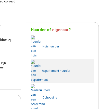
oed correct
t
Huurder
of
eigenaar
?
bben zij
Huishuurder
 zijn
rmt
Appartement huurder
Cohousing