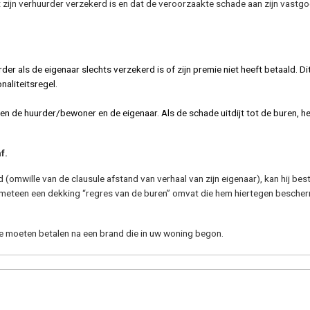
t zijn verhuurder verzekerd is en dat de veroorzaakte schade aan zijn vastg
er als de eigenaar slechts verzekerd is of zijn premie niet heeft betaald. Di
naliteitsregel.
sen de huurder/bewoner en de eigenaar. Als de schade uitdijt tot de buren, he
f.
 (omwille van de clausule afstand van verhaal van zijn eigenaar), kan hij best
 meteen een dekking “regres van de buren” omvat die hem hiertegen besche
te moeten betalen na een brand die in uw woning begon.