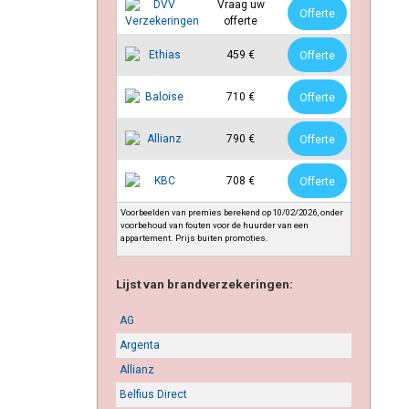
Vraag uw
Offerte
offerte
459 €
Offerte
710 €
Offerte
790 €
Offerte
708 €
Offerte
Voorbeelden van premies berekend op 10/02/2026, onder
voorbehoud van fouten voor de huurder van een
appartement. Prijs buiten promoties.
Lijst van brandverzekeringen:
AG
Argenta
Allianz
Belfius Direct