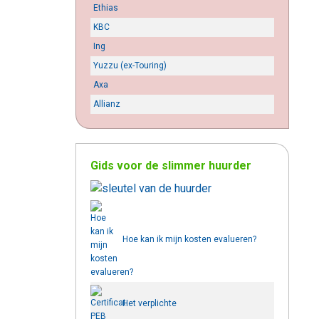
Ethias
KBC
Ing
Yuzzu (ex-Touring)
Axa
Allianz
Gids voor de slimmer huurder
Hoe kan ik mijn kosten evalueren?
Het verplichte