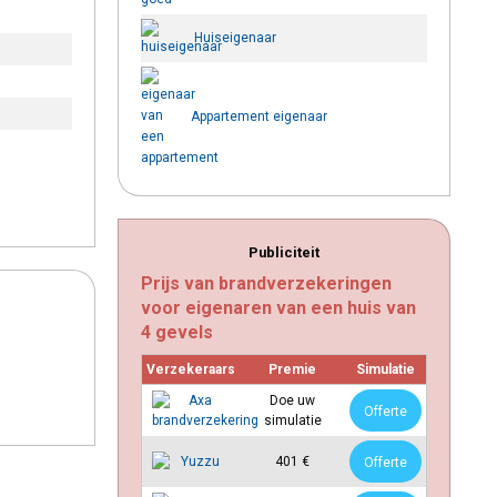
Huiseigenaar
Appartement eigenaar
Publiciteit
Prijs van brandverzekeringen
voor eigenaren van een huis van
4 gevels
Verzekeraars
Premie
Simulatie
Doe uw
Offerte
simulatie
401 €
Offerte