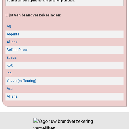
huurder van een appartement. Prijs buiten promoties.
Lijst van brandverzekeringen:
AG
Argenta
Allianz
Belfius Direct
Ethias
KBC
Ing
Yuzzu (ex-Touring)
Axa
Allianz