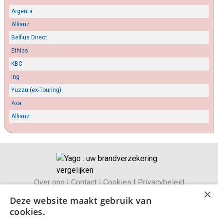
Argenta
Allianz
Belfius Direct
Ethias
KBC
Ing
Yuzzu (ex-Touring)
Axa
Allianz
Over ons
|
Contact
|
Cookies
|
Privacybeleid
×
Algemene voorwaarden
|
Wettelijke bepalingen
Deze website maakt gebruik van
Duurzaamheidsbeleid
cookies.