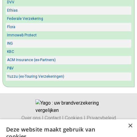
DVV
Ethias
Federale Verzekering
Flora
Immoweb Protect
ING
KBC
ACM Insurance (ex-Partners)
P&V
Yuzzu (ex-Touring Verzekeringen)
Over ons
|
Contact
|
Cookies
|
Privacybeleid
×
Algemene voorwaarden
|
Wettelijke bepalingen
Deze website maakt gebruik van
Duurzaamheidsbeleid
cookies.