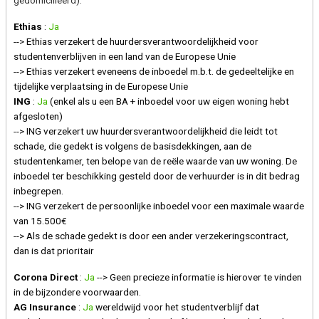
gedomicilieerd).
Ethias
:
Ja
--> Ethias verzekert de huurdersverantwoordelijkheid voor
studentenverblijven in een land van de Europese Unie
--> Ethias verzekert eveneens de inboedel m.b.t. de gedeeltelijke en
tijdelijke verplaatsing in de Europese Unie
ING
:
Ja
(enkel als u een BA + inboedel voor uw eigen woning hebt
afgesloten)
--> ING verzekert uw huurdersverantwoordelijkheid die leidt tot
schade, die gedekt is volgens de basisdekkingen, aan de
studentenkamer, ten belope van de reële waarde van uw woning. De
inboedel ter beschikking gesteld door de verhuurder is in dit bedrag
inbegrepen.
--> ING verzekert de persoonlijke inboedel voor een maximale waarde
van 15.500€
--> Als de schade gedekt is door een ander verzekeringscontract,
dan is dat prioritair
Corona Direct
:
Ja
--> Geen precieze informatie is hierover te vinden
in de bijzondere voorwaarden.
AG Insurance
:
Ja
wereldwijd voor het studentverblijf dat