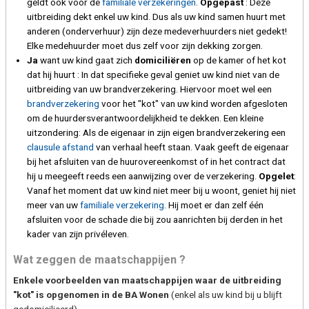
geldt ook voor de
familiale verzekeringen
.
Opgepast
: Deze
uitbreiding dekt enkel uw kind. Dus als uw kind samen huurt met
anderen (onderverhuur) zijn deze medeverhuurders niet gedekt!
Elke medehuurder moet dus zelf voor zijn dekking zorgen.
Ja
want uw kind gaat zich
domiciliëren
op de kamer of het kot
dat hij huurt : In dat specifieke geval geniet uw kind niet van de
uitbreiding van uw brandverzekering. Hiervoor moet wel een
brandverzekering
voor het "kot" van uw kind worden afgesloten
om de huurdersverantwoordelijkheid te dekken. Een kleine
uitzondering: Als de eigenaar in zijn eigen brandverzekering een
clausule afstand
van verhaal heeft staan. Vaak geeft de eigenaar
bij het afsluiten van de huurovereenkomst of in het contract dat
hij u meegeeft reeds een aanwijzing over de verzekering.
Opgelet
:
Vanaf het moment dat uw kind niet meer bij u woont, geniet hij niet
meer van uw
familiale verzekering
. Hij moet er dan zelf één
afsluiten voor de schade die bij zou aanrichten bij derden in het
kader van zijn privéleven.
Wat zeggen de maatschappijen ?
Enkele voorbeelden van maatschappijen waar de uitbreiding
"kot" is opgenomen in de BA Wonen
(enkel als uw kind bij u blijft