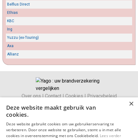
Belfius Direct
Ethias
KBC
Ing
Yuzzu (ex-Touring)
Axa
Allianz
Over ons
|
Contact
|
Cookies
|
Privacybeleid
×
Algemene voorwaarden
|
Wettelijke bepalingen
Deze website maakt gebruik van
Duurzaamheidsbeleid
cookies.
© 2026 Brandverzekering-simulatie.be
Deze website gebruikt cookies om uw gebruikerservaring te
verbeteren. Door onze website te gebruiken, stemt u in met alle
Om uw brandverzekering vergelijken in België.
cookies in overeenstemming met ons Cookiebeleid.
Lees verder