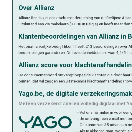
Over Allianz
Allianz Benelux is een dochteronderneming van de Berlijnse Allia
uitsluitend aan via makelaars (1.000 in België) en heeft meer dan
Klantenbeoordelingen van Allianz in B
Het onafhankelijke bedrijf Ekomi heeft 213 beoordelingen over Al
beoordelingen garanderen. De tevredenheidsscore was 4,4/5 in 
Allianz score voor klachtenafhandeli
De consumentenbond ontvangt bepaalde klachten die door haar le
punten, dat wil zeggen een uitstekende klachtenafhandeling (nov
Yago.be, de digitale verzekeringsmak
Meteen verzekerd: snel en volledig digitaal met Y
- Vul ons formulier in voor een
- Je ontvangt een e-mail met o
- Ons team van 35 adviseurs ne
- Als je akkoord gaat, wordt je