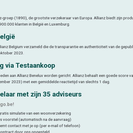
nz-groep (1890), de grootste verzekeraar van Europa. Allianz biedt zijn prod
 900.000 klanten in België en Luxemburg.
elgië
lianz Belgium verzameld die de transparantie en authenticiteit van de gepub
oktober 2023.
ng via Testaankoop
den aan Allianz Benelux worden gericht. Allianz behaalt een goede score v
ember 2023) met een gemiddelde reactietijd van slechts 1 dag.
elaar met zijn 35 adviseurs
ago.be!
 gratis simulatie van een woonverzekering
ns voorstel (automatisch na de aanvraag)
emt contact met je op (per e-mail of telefoon)
 contract door ons opgesteld