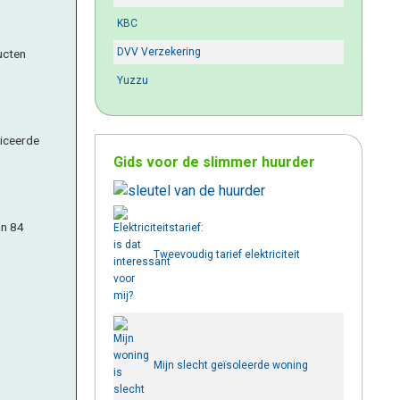
KBC
DVV Verzekering
ucten
Yuzzu
liceerde
Gids voor de slimmer huurder
an 84
Tweevoudig tarief elektriciteit
Mijn slecht geïsoleerde woning