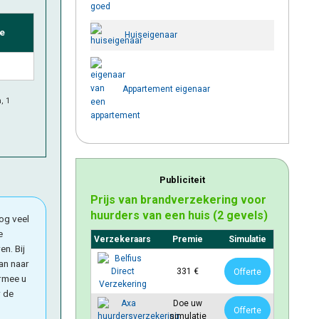
le
Huiseigenaar
Appartement eigenaar
, 1
Publiciteit
Prijs van brandverzekering voor
huurders van een huis (2 gevels)
og veel
e
Verzekeraars
Premie
Simulatie
n. Bij
an naar
331 €
Offerte
armee u
r de
Doe uw
Offerte
simulatie