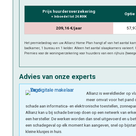
Prijs huurdersverzekering
Optie 
+ Inboedel tot 24.800€
209,16 €/jaar
57,97
Het premiebedrag van uw Allianz Home Plan hangt af van het aantal kam
badkamer, 1 bureau en 1 kelder. Alleen het aantal slaapkamers varieert. U
Premies voor de woningverzekering voor huurders van een rijhuis (tweege
Advies van onze experts
Allianz is wereldleider op 
meer omvat voor het pand d
schade aan informatica- en elektronische toestellen, zonnepa
Allianz kan u bij schade beroep doen op een netwerk van erken
een hersteller. De werken worden dan snel uitgevoerd en u be
een schadegeval op elk moment kan aangeven, snel op bijstan
kleine klusjes in huis.