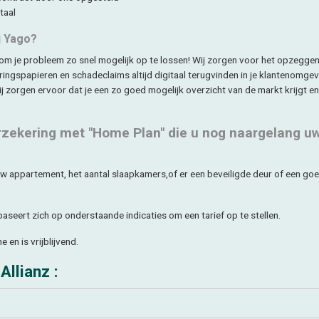
taal
j Yago?
om je probleem zo snel mogelijk op te lossen! Wij zorgen voor het opzeggen
ringspapieren en schadeclaims altijd digitaal terugvinden in je klantenomgev
Wij zorgen ervoor dat je een zo goed mogelijk overzicht van de markt krijgt e
erzekering met "Home Plan" die u nog naargelang u
w appartement, het aantal slaapkamers,of er een beveiligde deur of een g
aseert zich op onderstaande indicaties om een tarief op te stellen.
 en is vrijblijvend.
Allianz :