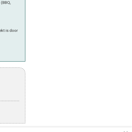
n (BBQ,
ekt is door