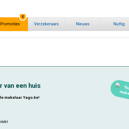
4
Promoties
Verzekeraars
Nieuws
Nuttig
r van een huis
tale makelaar Yago.be!
edekt