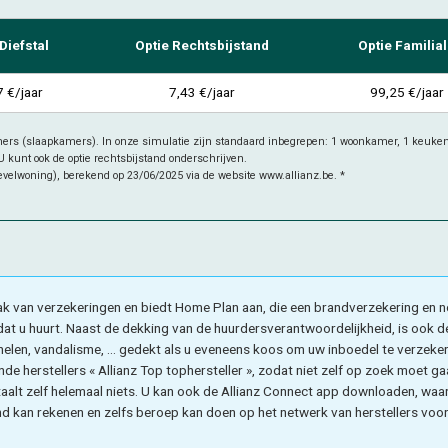
Diefstal
Optie Rechtsbijstand
Optie Familia
 €/jaar
7,43 €/jaar
99,25 €/jaar
ers (slaapkamers). In onze simulatie zijn standaard inbegrepen: 1 woonkamer, 1 keuken
 kunt ook de optie rechtsbijstand onderschrijven.
velwoning), berekend op 23/06/2025 via de website www.allianz.be. *
vlak van verzekeringen en biedt Home Plan aan, die een brandverzekering en n
at u huurt. Naast de dekking van de huurdersverantwoordelijkheid, is ook d
nelen, vandalisme, … gedekt als u eveneens koos om uw inboedel te verzekere
de herstellers « Allianz Top tophersteller », zodat niet zelf op zoek moet ga
taalt zelf helemaal niets. U kan ook de Allianz Connect app downloaden, wa
d kan rekenen en zelfs beroep kan doen op het netwerk van herstellers voo