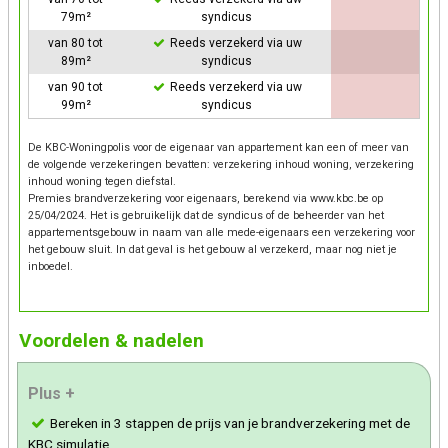
79m²
syndicus
van 80 tot
Reeds verzekerd via uw
89m²
syndicus
van 90 tot
Reeds verzekerd via uw
99m²
syndicus
De KBC-Woningpolis voor de eigenaar van appartement kan een of meer van
de volgende verzekeringen bevatten: verzekering inhoud woning, verzekering
inhoud woning tegen diefstal.
Premies brandverzekering voor eigenaars, berekend via www.kbc.be op
25/04/2024. Het is gebruikelijk dat de syndicus of de beheerder van het
appartementsgebouw in naam van alle mede-eigenaars een verzekering voor
het gebouw sluit. In dat geval is het gebouw al verzekerd, maar nog niet je
inboedel.
Voordelen & nadelen
Plus +
Bereken in 3 stappen de prijs van je brandverzekering met de
KBC simulatie